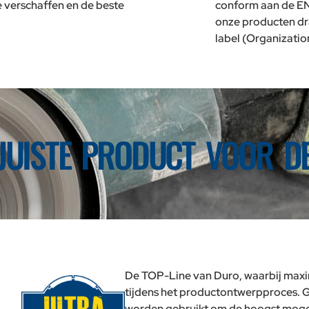
e verschaffen en de beste
conform aan de E
onze producten d
label (Organization
JUISTE PRODUCT VOOR D
De TOP-Line van Duro, waarbij maxim
tijdens het productontwerpproces. G
worden gebruikt om de hoogst mogeli