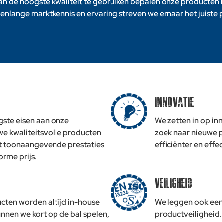
an de hoogste kwaliteit te gebruiken bepalen onze producten
enlange marktkennis en ervaring streven we ernaar het juiste 
Innovatie
ngste eisen aan onze
We zetten in op inn
we kwaliteitsvolle producten
zoek naar nieuwe 
t toonaangevende prestaties
efficiënter en eff
rme prijs.
Veiligheid
cten worden altijd in-house
We leggen ook een
unnen we kort op de bal spelen,
productveiligheid.