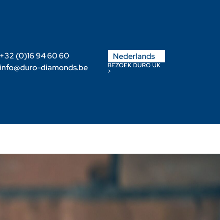
English
+32 (0)16 94 60 60
Nederlands
Français
BEZOEK DURO UK
info@duro-diamonds.be
>
s
Verdeler worden
Klanten login