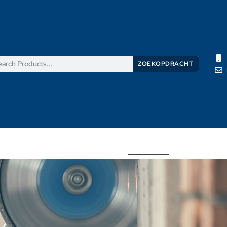
ZOEKOPDRACHT
Producten
Nieuws
Support
Over ons
Contacteer on