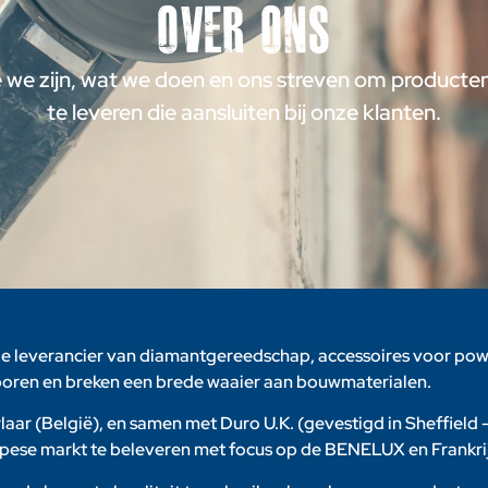
Over ons
 we zijn, wat we doen en ons streven om producten
te leveren die aansluiten bij onze klanten.
e leverancier van diamantgereedschap, accessoires voor pow
, boren en breken een brede waaier aan bouwmaterialen.
laar (België), en samen met Duro U.K. (gevestigd in Sheffield 
ese markt te beleveren met focus op de BENELUX en Frankrij