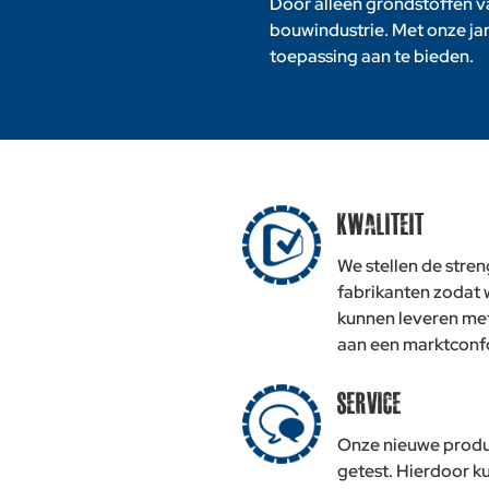
Door alleen grondstoffen v
bouwindustrie. Met onze jar
toepassing aan te bieden.
Kwaliteit
We stellen de stre
fabrikanten zodat 
kunnen leveren me
aan een marktconfo
Service
Onze nieuwe produ
getest. Hierdoor k