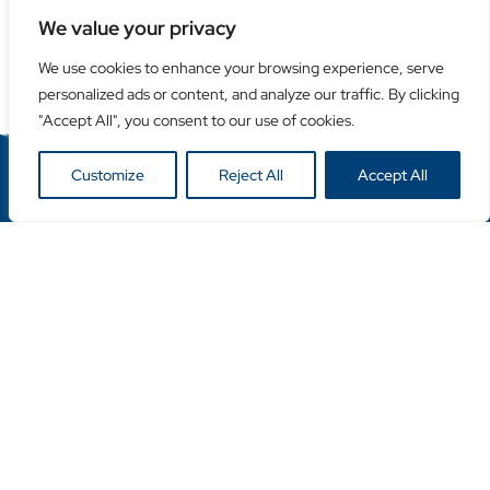
We value your privacy
Vorige
1
2
3
Volgende
We use cookies to enhance your browsing experience, serve
personalized ads or content, and analyze our traffic. By clicking
"Accept All", you consent to our use of cookies.
Customize
Reject All
Accept All
Neem contact met ons op
+32 (0)16 94 60 60
info@duro-diamonds.be
Hellegatstraat 16 – 2590 Berlaar - Belgium
Snelle links
Home
Over ons
Contacteer ons
Populaire categorieën