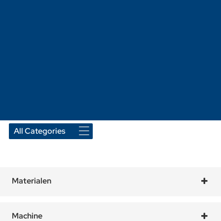
Materialen
Tegels
(10)
Snelbouwstenen
(17)
Machine