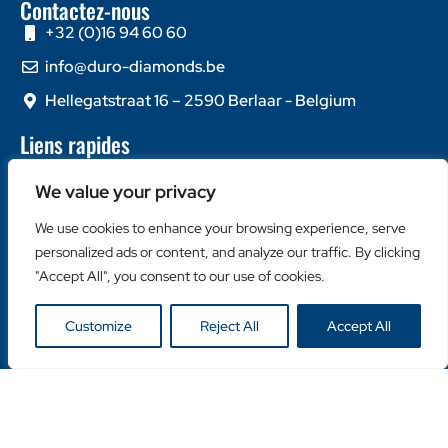
Contactez-nous
+32 (0)16 94 60 60
info@duro-diamonds.be
Hellegatstraat 16 – 2590 Berlaar - Belgium
Liens rapides
Home
We value your privacy
À propos de nous
Contactez-nous
We use cookies to enhance your browsing experience, serve
personalized ads or content, and analyze our traffic. By clicking
Catégories populaires
"Accept All", you consent to our use of cookies.
Disques Diamantés
Couronnes Diamantées
Customize
Reject All
Accept All
Machines
Liens utiles
Login Client