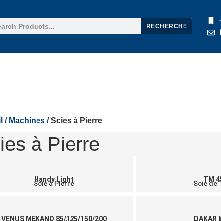
RECHERCHE
uits
Nouvelles
Support
À propos de nous
Contactez
l
/
Machines
/ Scies à Pierre
ies à Pierre
Handy Light
TM 4
Scie à Pierre
Scie de 
VENUS MEKANO 85/125/150/200
DAKAR 