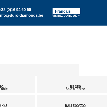
English
+32 (0)16 94 60 60
Français
Nederlands
info@duro-diamonds.be
VISITEZ DURO UK >
-nous
Devenir Revendeur
Login Client
50
BS 350
Table
Scie à Pierre
MK45
BALI 500/700