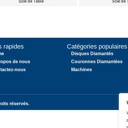
Scie de Table
Scie de 
s rapides
Catégories populaires
me
Disques Diamantés
ropos de nous
Couronnes Diamantées
tactez-nous
Machines
its réservés.