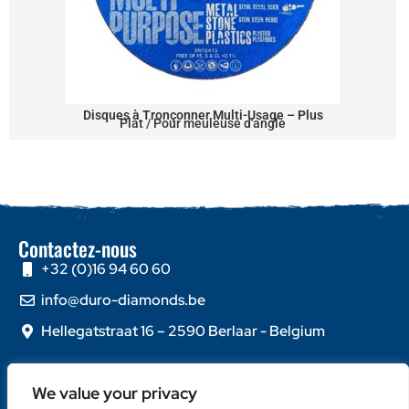
Disques à Tronçonner Multi-Usage – Plus
Plat / Pour meuleuse d'angle
Contactez-nous
+32 (0)16 94 60 60
info@duro-diamonds.be
Hellegatstraat 16 – 2590 Berlaar - Belgium
Liens rapides
We value your privacy
Home