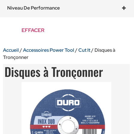
3.0 mm
(3)
Forme déportée
(1)
Niveau De Performance
3.5 mm
(1)
- Plus
(2)
4.0 mm
(1)
- Standard
(4)
EFFACER
Accueil
/
Accessoires Power Tool
/
Cut It
/ Disques à
Tronçonner
Disques à Tronçonner