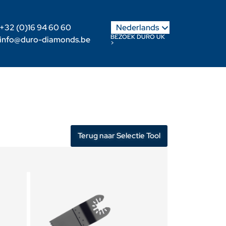
English
+32 (0)16 94 60 60
Nederlands
Français
BEZOEK DURO UK
info@duro-diamonds.be
>
Verdeler worden
Klanten login
Terug naar Selectie Tool