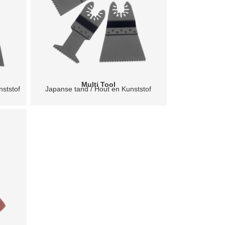
Multi Tool
nststof
Japanse tand / Hout en Kunststof