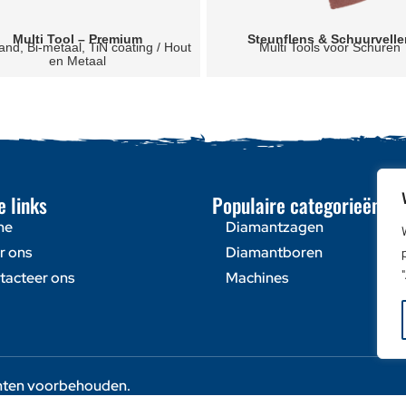
Multi Tool – Premium
Steunflens & Schuurvell
tand, Bi-metaal, TiN coating / Hout
Multi Tools voor Schuren
en Metaal
e links
Populaire categorieën
me
Diamantzagen
r ons
Diamantboren
tacteer ons
Machines
chten voorbehouden.