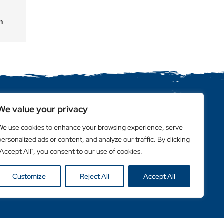
en
We value your privacy
Handige links
Klanten login
We use cookies to enhance your browsing experience, serve
Retailer Login
personalized ads or content, and analyze our traffic. By clicking
"Accept All", you consent to our use of cookies.
Privacy Policy
Customize
Reject All
Accept All