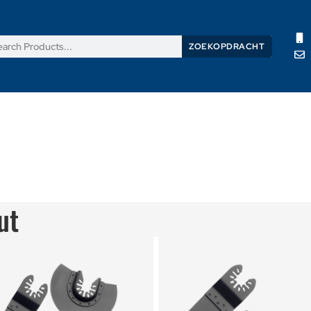
ZOEKOPDRACHT
Producten
Nieuws
Support
Over ons
Contacteer ons
ut