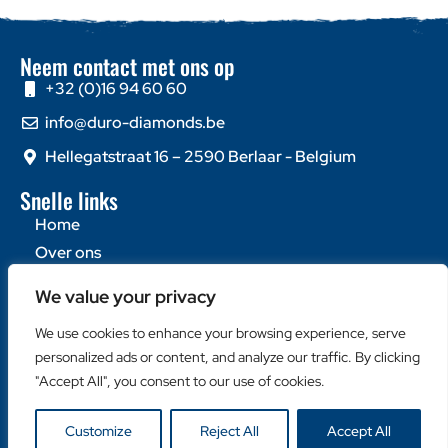
Neem contact met ons op
+32 (0)16 94 60 60
info@duro-diamonds.be
Hellegatstraat 16 – 2590 Berlaar - Belgium
Snelle links
Home
Over ons
Contacteer ons
We value your privacy
Populaire categorieën
We use cookies to enhance your browsing experience, serve
Diamantzagen
personalized ads or content, and analyze our traffic. By clicking
Diamantboren
"Accept All", you consent to our use of cookies.
Machines
Customize
Reject All
Accept All