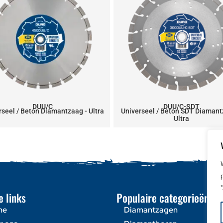
DUU/C
DUU/C-SDT
rseel / Beton Diamantzaag - Ultra
Universeel / Beton SDT Diamant
Ultra
e links
Populaire categorieën
me
Diamantzagen