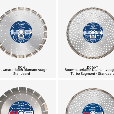
DCM
DCM-T
uwmaterialen Diamantzaag -
Bouwmaterialen Diamantzaag
Standaard
Turbo Segment - Standaar