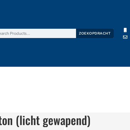
ZOEKOPDRACHT
Producten
Nieuws
Support
Over ons
Contacteer on
ton (licht gewapend)