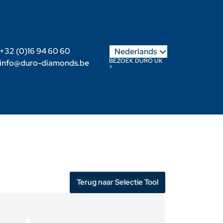
English
+32 (0)16 94 60 60
Nederlands
Français
BEZOEK DURO UK
info@duro-diamonds.be
>
s
Verdeler worden
Klanten login
Terug naar Selectie Tool