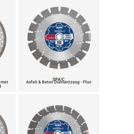
DPA/C
 met
Asfalt & Beton Diamantzaag - Plus
d