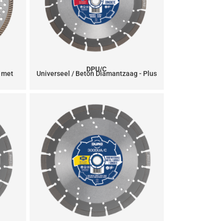
DPU/C
 met
Universeel / Beton Diamantzaag - Plus