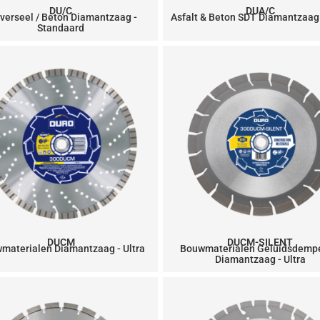
DU/C
DUA/C
verseel / Beton Diamantzaag -
Asfalt & Beton SDT Diamantzaag 
Standaard
DUCM
DUCM-SILENT
materialen Diamantzaag - Ultra
Bouwmaterialen Geluidsdemp
Diamantzaag - Ultra