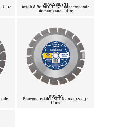
DUA/C-SILENT
- Ultra
Asfalt & Beton SDT Geluidsdempende
Diamantzaag - Ultra
DUSCM
ende
Bouwmaterialen SDT Diamantzaag -
Ultra