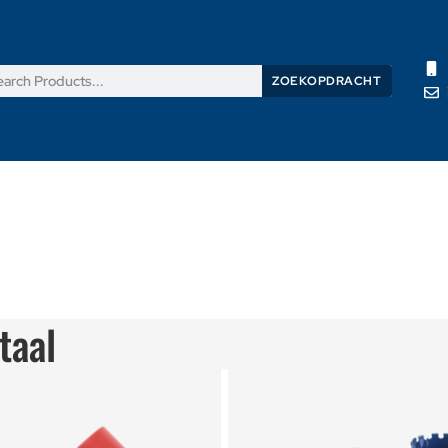
ZOEKOPDRACHT
Producten
Nieuws
Support
Over ons
Contacteer on
taal