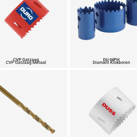
CVP Gatzaag
DU-MPH
CVP Gatzaag Metaal
Diamant Klokboren