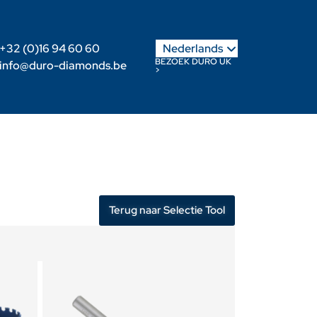
English
+32 (0)16 94 60 60
Nederlands
Français
BEZOEK DURO UK
info@duro-diamonds.be
>
s
Verdeler worden
Klanten login
Terug naar Selectie Tool