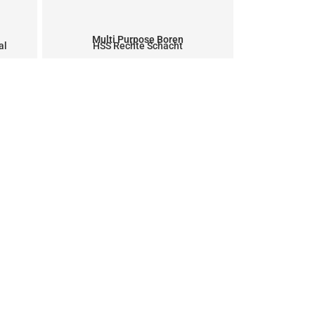
Multi Purpose Boren
al
HSS Rechte Schacht