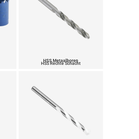
HSS Metaalboren
HSS Rechte Schacht