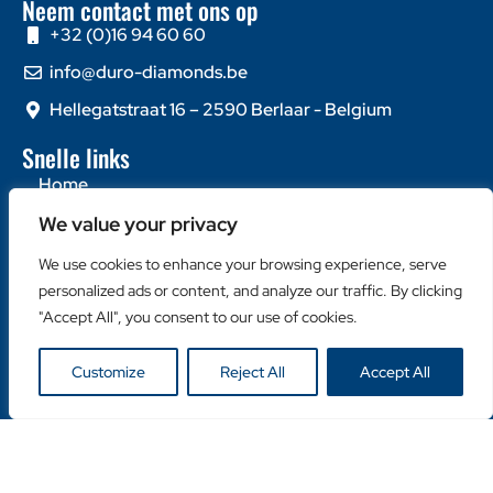
Neem contact met ons op
+32 (0)16 94 60 60
info@duro-diamonds.be
Hellegatstraat 16 – 2590 Berlaar - Belgium
Snelle links
Home
Over ons
We value your privacy
Contacteer ons
We use cookies to enhance your browsing experience, serve
Populaire categorieën
personalized ads or content, and analyze our traffic. By clicking
"Accept All", you consent to our use of cookies.
Diamantzagen
Diamantboren
Customize
Reject All
Accept All
Machines
Handige links
Klanten login
Retailer Login