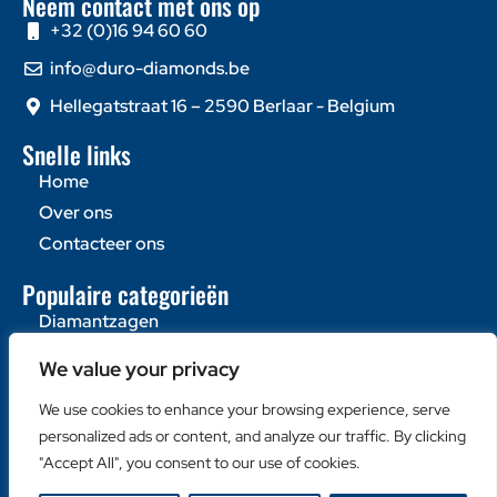
Neem contact met ons op
+32 (0)16 94 60 60
info@duro-diamonds.be
Hellegatstraat 16 – 2590 Berlaar - Belgium
Snelle links
Home
Over ons
Contacteer ons
Populaire categorieën
Diamantzagen
Diamantboren
We value your privacy
Machines
We use cookies to enhance your browsing experience, serve
Handige links
personalized ads or content, and analyze our traffic. By clicking
Klanten login
"Accept All", you consent to our use of cookies.
Retailer Login