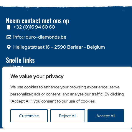
Neem contact met ons op
+32 (0)16 94 60 60
info@duro-diamonds.be
Hellegatstraat 16 – 2590 Berlaar - Belgium
Snelle links
Home
Over ons
We value your privacy
Contacteer ons
We use cookies to enhance your browsing experience, serve
personalized ads or content, and analyze our traffic. By clicking
Populaire categorieën
"Accept All", you consent to our use of cookies.
Diamantzagen
Diamantboren
Customize
Reject All
Accept All
Machines