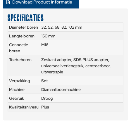
Download Product Informatie
SPECIFICATIES
Diameter boren
32, 52, 68, 82, 102 mm
Lengte boren
150 mm
Connectie
M16
boren
Toebehoren
Zeskant adapter, SDS PLUS adapter,
universeel verlengstuk, centreerboor,
uitwerpspie
Verpakking
Set
Machine
Diamantboormachine
Gebruik
Droog
Kwaliteitsniveau
Plus