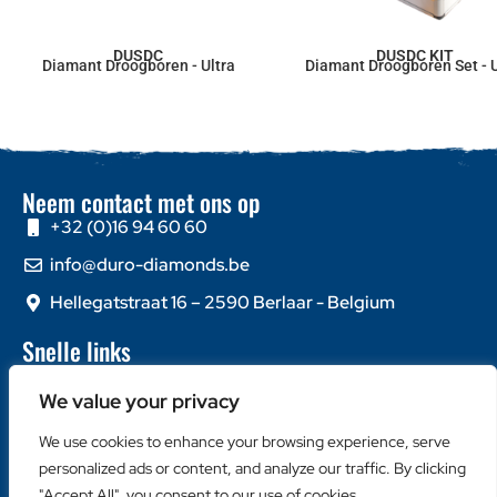
DUSDC
DUSDC KIT
Diamant Droogboren - Ultra
Diamant Droogboren Set - U
Neem contact met ons op
+32 (0)16 94 60 60
info@duro-diamonds.be
Hellegatstraat 16 – 2590 Berlaar - Belgium
Snelle links
Home
We value your privacy
Over ons
Contacteer ons
We use cookies to enhance your browsing experience, serve
personalized ads or content, and analyze our traffic. By clicking
Populaire categorieën
"Accept All", you consent to our use of cookies.