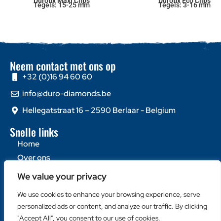
Durofix Maxi Clips
Durofix Eco Clips
Tegels: 15-25 mm
Tegels: 3-16 mm
Neem contact met ons op
+32 (0)16 94 60 60
info@duro-diamonds.be
Hellegatstraat 16 – 2590 Berlaar - Belgium
Snelle links
Home
Over ons
Contacteer ons
We value your privacy
Populaire categorieën
We use cookies to enhance your browsing experience, serve
Diamantzagen
personalized ads or content, and analyze our traffic. By clicking
"Accept All", you consent to our use of cookies.
Diamantboren