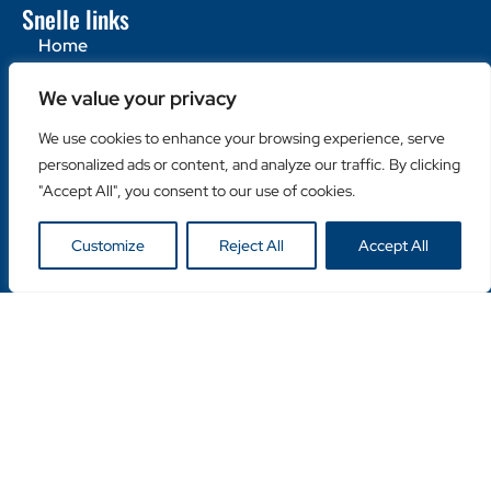
Snelle links
Home
Over ons
We value your privacy
Contacteer ons
We use cookies to enhance your browsing experience, serve
Populaire categorieën
personalized ads or content, and analyze our traffic. By clicking
Diamantzagen
"Accept All", you consent to our use of cookies.
Diamantboren
Machines
Customize
Reject All
Accept All
Handige links
Klanten login
Retailer Login
Privacy Policy
Copyright © Duro Europe NV 2024. Alle rechten