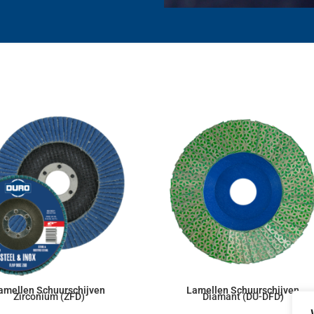
amellen Schuurschijven
Lamellen Schuurschijven
Zirconium (ZFD)
Diamant (DU-DFD)