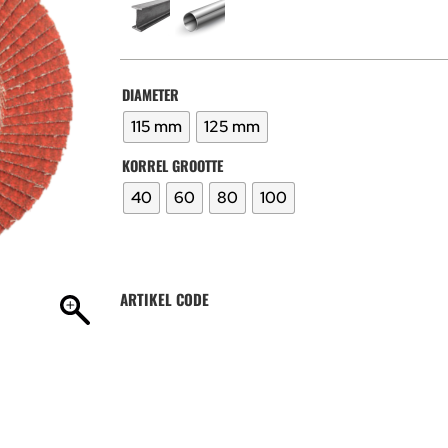
DIAMETER
115 mm
125 mm
KORREL GROOTTE
40
60
80
100
ARTIKEL CODE