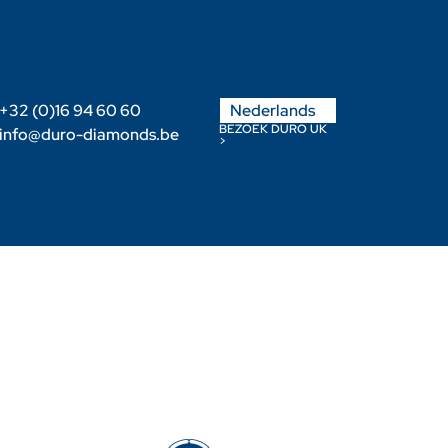
English
+32 (0)16 94 60 60
Nederlands
Français
BEZOEK DURO UK
info@duro-diamonds.be
>
s
Verdeler worden
Klanten login