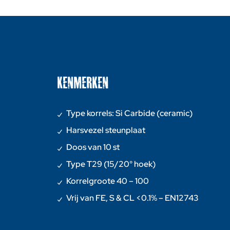
KENMERKEN
Type korrels: Si Carbide (ceramic)
Harsvezel steunplaat
Doos van 10 st
Type T29 (15/20° hoek)
Korrelgroote 40 – 100
Vrij van FE, S & CL <0.1% – EN12743