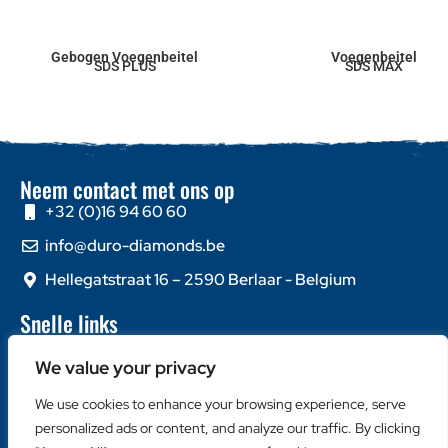
Gebogen Voegenbeitel
Voegenbeitel
SDS PLUS
SDS MAX
Neem contact met ons op
+32 (0)16 94 60 60
info@duro-diamonds.be
Hellegatstraat 16 – 2590 Berlaar - Belgium
Snelle links
Home
We value your privacy
Over ons
Contacteer ons
We use cookies to enhance your browsing experience, serve
personalized ads or content, and analyze our traffic. By clicking