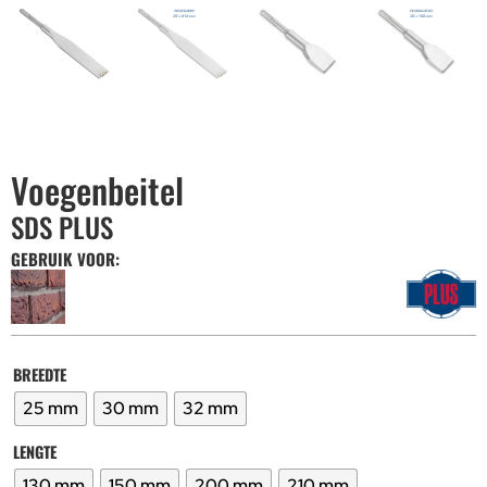
Voegenbeitel
SDS PLUS
GEBRUIK VOOR:
BREEDTE
25 mm
30 mm
32 mm
LENGTE
130 mm
150 mm
200 mm
210 mm