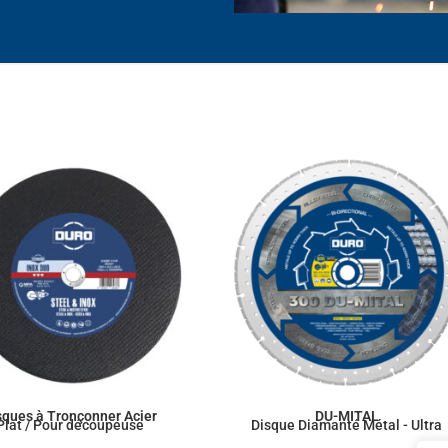
sques à Tronçonner Acier
DU-MITAL
Plat / Pour découpeuse
Disque Diamanté Métal - Ultra