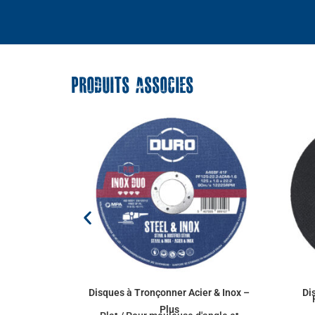
PRODUITS ASSOCIES
Disques à Tronçonner Acier & Inox –
Di
Plus