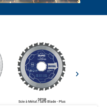
DPSB
D
Scie à Métal / Safe Blade - Plus
Scie à Métal / M