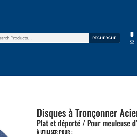
RECHERCHE
its
Nouvelles
Support
À propos de nous
Contactez
Disques à Tronçonner Acie
Plat et déporté / Pour meuleuse d
À UTILISER POUR :