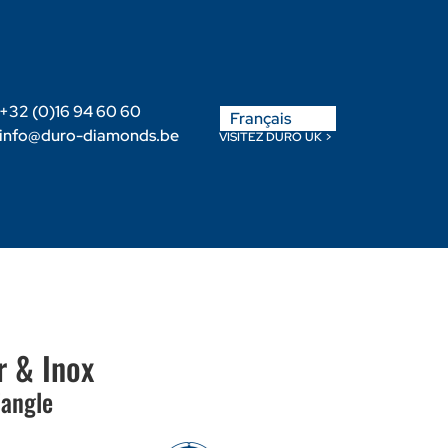
English
+32 (0)16 94 60 60
Français
Nederlands
info@duro-diamonds.be
VISITEZ DURO UK >
-nous
Devenir Revendeur
Login Client
r & Inox
’angle