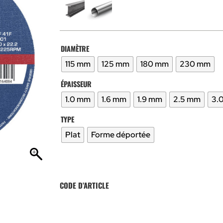
DIAMÈTRE
115 mm
125 mm
180 mm
230 mm
ÉPAISSEUR
1.0 mm
1.6 mm
1.9 mm
2.5 mm
3.
TYPE
Plat
Forme déportée
CODE D’ARTICLE