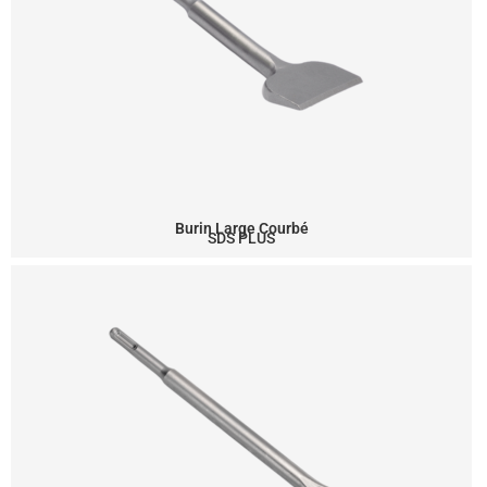
Burin Large Courbé
SDS PLUS