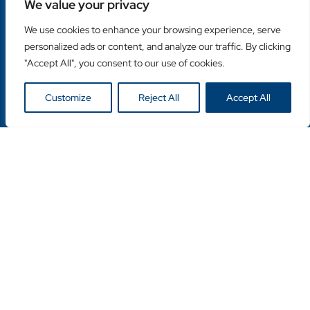
We value your privacy
Liens rapides
We use cookies to enhance your browsing experience, serve
Home
personalized ads or content, and analyze our traffic. By clicking
À propos de nous
"Accept All", you consent to our use of cookies.
Contactez-nous
Customize
Reject All
Accept All
Catégories populaires
Disques Diamantés
Couronnes Diamantées
Machines
Liens utiles
Login Client
Retailer Login
Privacy Policy