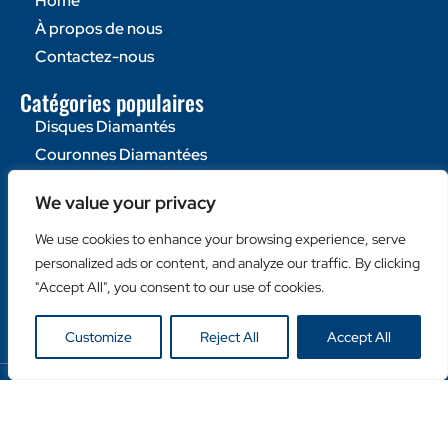
Home
À propos de nous
Contactez-nous
Catégories populaires
Disques Diamantés
Couronnes Diamantées
Machines
We value your privacy
Liens utiles
We use cookies to enhance your browsing experience, serve
Login Client
personalized ads or content, and analyze our traffic. By clicking
Retailer Login
"Accept All", you consent to our use of cookies.
Privacy Policy
Customize
Reject All
Accept All
Copyright © Duro Europe NV 2024. Tous droits
réservés.