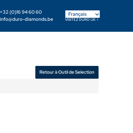
English
+32 (0)16 94 60 60
Français
Nederlands
info@duro-diamonds.be
VISITEZ DURO UK >
-nous
Devenir Revendeur
Login Client
Retour à Outil de Selection