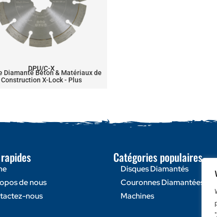
DPU/C-X
e Diamanté Béton & Matériaux de
Construction X-Lock - Plus
 rapides
Catégories populaires
me
Disques Diamantés
ropos de nous
Couronnes Diamantées
tactez-nous
Machines