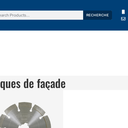
RECHERCHE
its
Nouvelles
Support
À propos de nous
Contactez
iques de façade