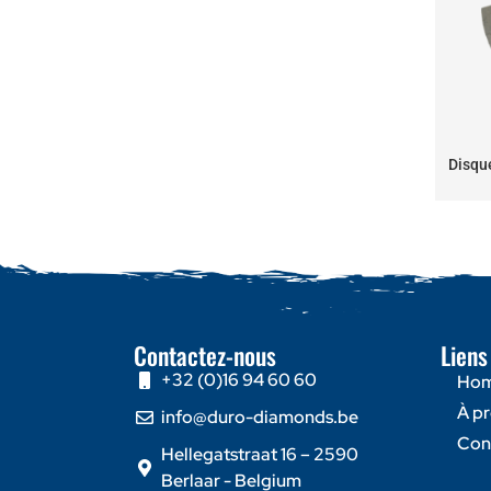
Disqu
Contactez-nous
Liens
+32 (0)16 94 60 60
Ho
À p
info@duro-diamonds.be
Con
Hellegatstraat 16 – 2590
Berlaar - Belgium