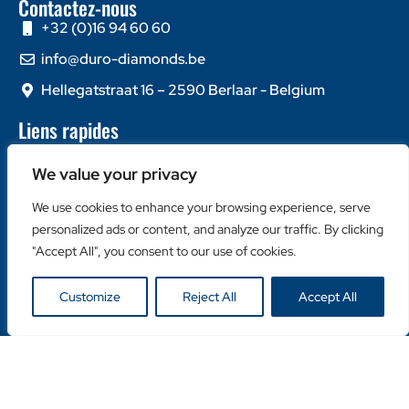
Contactez-nous
+32 (0)16 94 60 60
info@duro-diamonds.be
Hellegatstraat 16 – 2590 Berlaar - Belgium
Liens rapides
Home
We value your privacy
À propos de nous
Contactez-nous
We use cookies to enhance your browsing experience, serve
personalized ads or content, and analyze our traffic. By clicking
Catégories populaires
"Accept All", you consent to our use of cookies.
Disques Diamantés
Couronnes Diamantées
Customize
Reject All
Accept All
Machines
Liens utiles
Login Client
Retailer Login