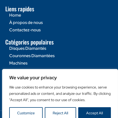
Liens rapides
Home
À propos de nous
Contactez-nous
Catégories populaires
Disques Diamantés
Couronnes Diamantées
Machines
Liens utiles
We value your privacy
Login Client
We use cookies to enhance your browsing experience, serve
Retailer Login
personalized ads or content, and analyze our traffic. By clicking
Privacy Policy
"Accept All", you consent to our use of cookies.
Customize
Reject All
Accept All