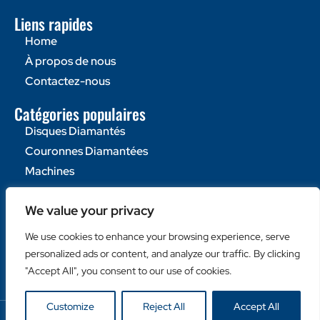
Liens rapides
Home
À propos de nous
Contactez-nous
Catégories populaires
Disques Diamantés
Couronnes Diamantées
Machines
Liens utiles
We value your privacy
Login Client
We use cookies to enhance your browsing experience, serve
Retailer Login
personalized ads or content, and analyze our traffic. By clicking
Privacy Policy
"Accept All", you consent to our use of cookies.
Customize
Reject All
Accept All