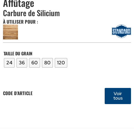
Affûtage
Carbure de Silicium
À UTILISER POUR :
TAILLE DU GRAIN
24
36
60
80
120
CODE D’ARTICLE
Voir
tous