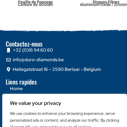
Feuille de Ponçage
Disques Fibres
Carbure de Silicium
Aluminium Oxide / Zircon
Contactez-nous
+32 (0)16 94 60 60
info@duro-diamonds.be
Hellegatstraat 16 – 2590 Berlaar - Belgium
Liens rapides
Home
À propos de nous
We value your privacy
Contactez-nous
We use cookies to enhance your browsing experience, serve
Catégories populaires
personalized ads or content, and analyze our traffic. By clicking
Disques Diamantés