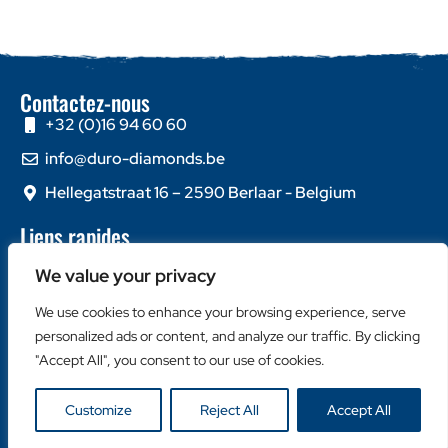
Contactez-nous
+32 (0)16 94 60 60
info@duro-diamonds.be
Hellegatstraat 16 – 2590 Berlaar - Belgium
Liens rapides
Home
We value your privacy
À propos de nous
We use cookies to enhance your browsing experience, serve
Contactez-nous
personalized ads or content, and analyze our traffic. By clicking
Catégories populaires
"Accept All", you consent to our use of cookies.
Disques Diamantés
Customize
Reject All
Accept All
Couronnes Diamantées
Machines