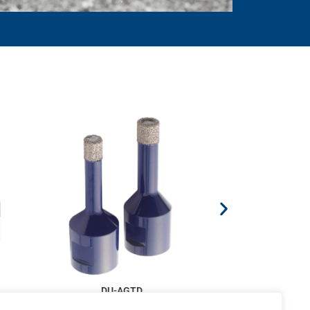
DU-AGTD
 /
Forets Diamantés pour Carrelages /
Meuleuse d'angle