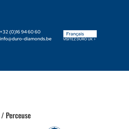
English
+32 (0)16 94 60 60
Français
Nederlands
info@duro-diamonds.be
VISITEZ DURO UK >
-nous
Devenir Revendeur
Login Client
 / Perceuse