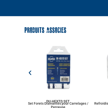
PRODUITS ASSOCIES
DU-HEXTD SET
Set Forets Diamantés pour Carrelages /
Refroidi
Perceuse