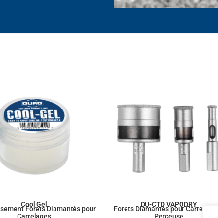
Cool Gel
DU-CTD VAPODRY
ssement Forets Diamantés pour
Forets Diamantés pour Carrelages
Carrelages
Perceuse