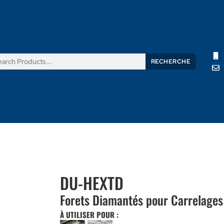
RECHERCHE
its
Nouvelles
Support
À propos de nous
Contactez
DU-HEXTD
Forets Diamantés pour Carrelages
À UTILISER POUR :