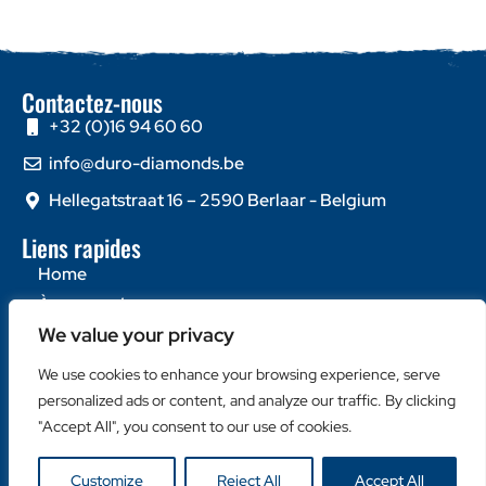
Contactez-nous
+32 (0)16 94 60 60
info@duro-diamonds.be
Hellegatstraat 16 – 2590 Berlaar - Belgium
Liens rapides
Home
À propos de nous
We value your privacy
Contactez-nous
We use cookies to enhance your browsing experience, serve
Catégories populaires
personalized ads or content, and analyze our traffic. By clicking
Disques Diamantés
"Accept All", you consent to our use of cookies.
Couronnes Diamantées
Machines
Customize
Reject All
Accept All