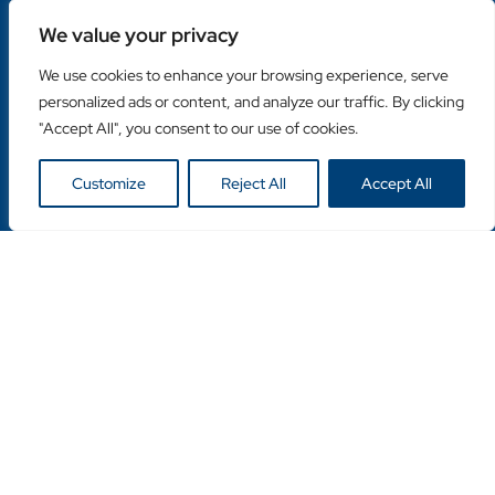
Liens rapides
We value your privacy
Home
À propos de nous
We use cookies to enhance your browsing experience, serve
Contactez-nous
personalized ads or content, and analyze our traffic. By clicking
"Accept All", you consent to our use of cookies.
Catégories populaires
Disques Diamantés
Customize
Reject All
Accept All
Couronnes Diamantées
Machines
Liens utiles
Login Client
Retailer Login
Privacy Policy
Copyright © Duro Europe NV 2024. Tous droits