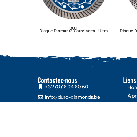
DUT
Disque Diamanté Carrelages - Ultra
Disque D
Contactez-nous
Liens
+32 (0)16 94 60 60
Ho
À p
info@duro-diamonds.be
Con
Hellegatstraat 16 – 2590
Berlaar - Belgium