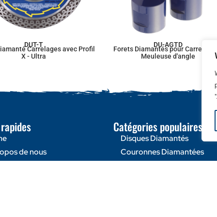
DUT-T
DU-AGTD
iamanté Carrelages avec Profil
Forets Diamantés pour Carrelages
X - Ultra
Meuleuse d'angle
 rapides
Catégories populaires
me
Disques Diamantés
ropos de nous
Couronnes Diamantées
tactez-nous
Machines