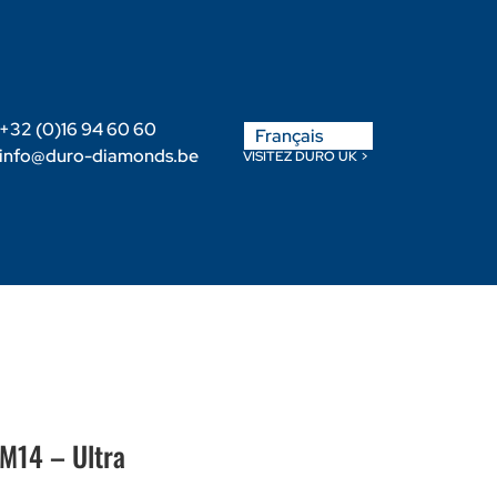
English
+32 (0)16 94 60 60
Français
Nederlands
info@duro-diamonds.be
VISITEZ DURO UK >
-nous
Devenir Revendeur
Login Client
 M14 – Ultra