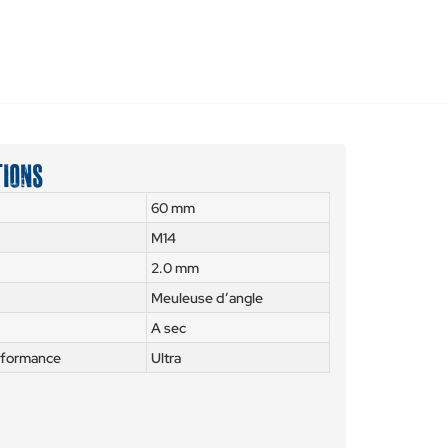
tions
60 mm
M14
2.0 mm
Meuleuse d’angle
A sec
rformance
Ultra