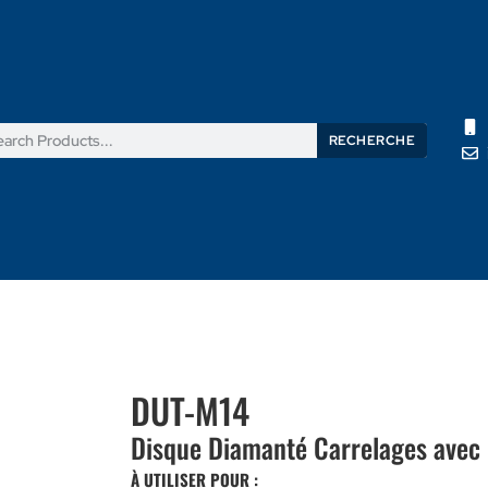
RECHERCHE
its
Nouvelles
Support
À propos de nous
Contactez
DUT-M14
Disque Diamanté Carrelages avec
À UTILISER POUR :