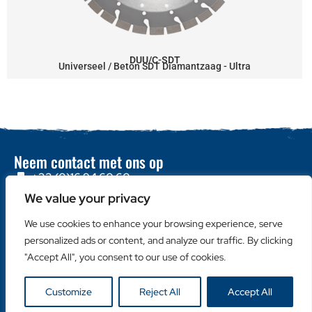
DUU/C-SDT
Universeel / Beton SDT Diamantzaag - Ultra
Neem contact met ons op
+32 (0)16 94 60 60
We value your privacy
info@duro-diamonds.be
We use cookies to enhance your browsing experience, serve
Hellegatstraat 16 – 2590 Berlaar - Belgium
personalized ads or content, and analyze our traffic. By clicking
Snelle links
"Accept All", you consent to our use of cookies.
Home
Over ons
Customize
Reject All
Accept All
Contacteer ons