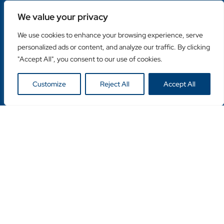
Over ons
We value your privacy
Contacteer ons
We use cookies to enhance your browsing experience, serve
Populaire categorieën
personalized ads or content, and analyze our traffic. By clicking
Diamantzagen
"Accept All", you consent to our use of cookies.
Diamantboren
Machines
Customize
Reject All
Accept All
Handige links
Klanten login
Retailer Login
Privacy Policy
Copyright © Duro Europe NV 2024. Alle rechten
voorbehouden.