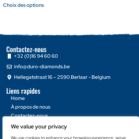
Choix des options
Contactez-nous
+32 (0)16 94 60 60
info@duro-diamonds.be
Hellegatstraat 16 – 2590 Berlaar - Belgium
Liens rapides
Home
À propos de nous
Contactez-nous
We value your privacy
Catégories populaires
Disques Diamantés
We use cookies to enhance your browsing experience, serve