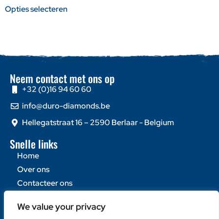
Opties selecteren
Neem contact met ons op
+32 (0)16 94 60 60
info@duro-diamonds.be
Hellegatstraat 16 – 2590 Berlaar - Belgium
Snelle links
Home
Over ons
Contacteer ons
Populaire categorieën
We value your privacy
Diamantzagen