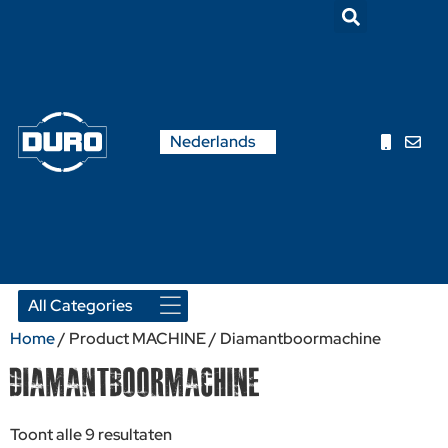
English
Nederlands
Français
Home
/ Product MACHINE / Diamantboormachine
Diamantboormachine
Toont alle 9 resultaten