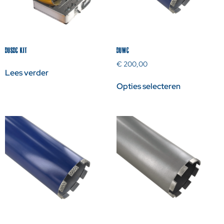
DUSDC KIT
DUWC
€
200,00
Lees verder
Opties selecteren