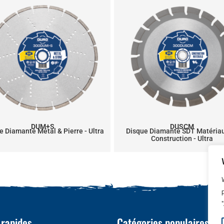
DUM+S
DUSCM
e Diamanté Métal & Pierre - Ultra
Disque Diamanté SDT Matéria
Construction - Ultra
 rapides
Catégories populaires