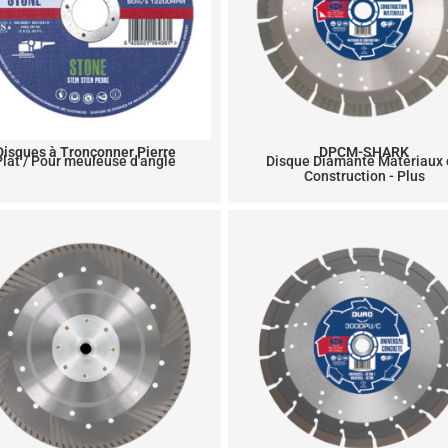
Disques à Tronçonner Pierre
DPCM-SHARK
Plat / Pour meuleuse d'angle
Disque Diamanté Matériaux
Construction - Plus