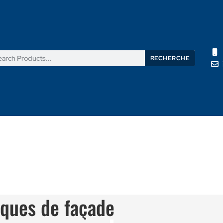
RECHERCHE
its
Nouvelles
Support
À propos de nous
Contactez
iques de façade