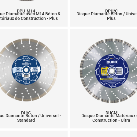
DPU-M14
DPU/C
que Diamanté avec M14 Béton &
Disque Diamanté Béton / Univer
tériaux de Construction - Plus
Plus
DU/C
DUCM
ue Diamanté Béton / Universel -
Disque Diamanté Matériaux
Standard
Construction - Ultra