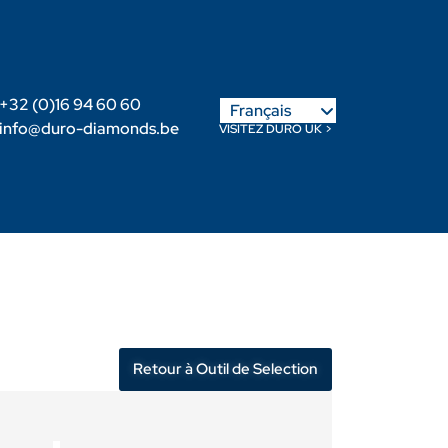
English
+32 (0)16 94 60 60
Français
Nederlands
info@duro-diamonds.be
VISITEZ DURO UK >
-nous
Devenir Revendeur
Login Client
Retour à Outil de Selection