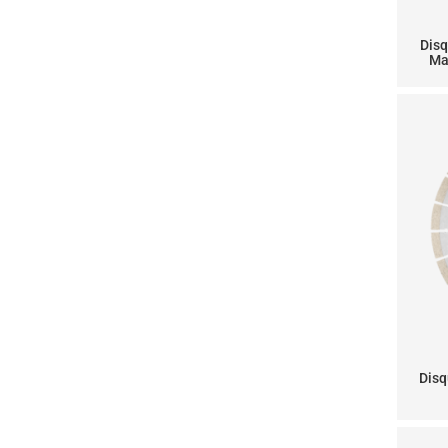
Dis
Ma
Disq