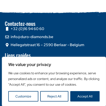
Contactez-nous
+32 (0)16 94 60 60
info@duro-diamonds.be
Hellegatstraat 16 – 2590 Berlaar - Belgium
Liens rapides
Home
We value your privacy
À propos de nous
We use cookies to enhance your browsing experience, serve
Contactez-nous
personalized ads or content, and analyze our traffic. By clicking
Catégories populaires
"Accept All", you consent to our use of cookies.
Disques Diamantés
Customize
Reject All
Accept All
Couronnes Diamantées
Machines