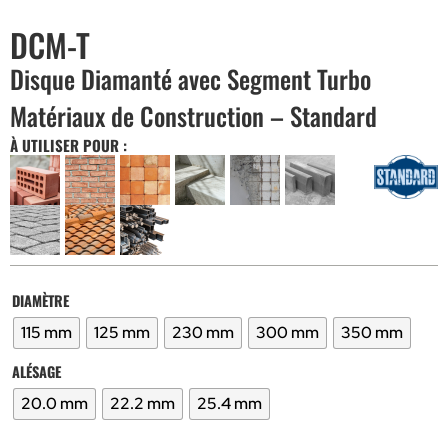
DCM-T
Disque Diamanté avec Segment Turbo
Matériaux de Construction – Standard
À UTILISER POUR :
DIAMÈTRE
115 mm
125 mm
230 mm
300 mm
350 mm
ALÉSAGE
20.0 mm
22.2 mm
25.4 mm