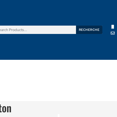
RECHERCHE
its
Nouvelles
Support
À propos de nous
Contactez
ton