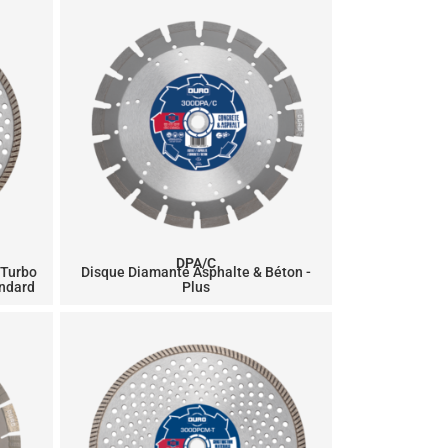
DPA/C
 Turbo
Disque Diamanté Asphalte & Béton -
andard
Plus