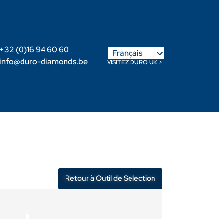
English
+32 (0)16 94 60 60
Français
Nederlands
info@duro-diamonds.be
VISITEZ DURO UK >
-nous
Devenir Revendeur
Login Client
Retour à Outil de Selection