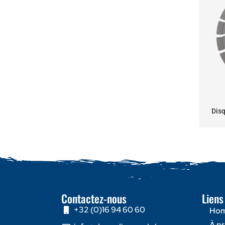
Dis
Contactez-nous
Liens
+32 (0)16 94 60 60
Ho
À p