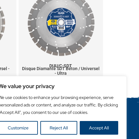
DUU/C-SDT
sel -
Disque Diamanté SDT Béton / Universel
- Ultra
We value your privacy
We use cookies to enhance your browsing experience, serve
personalized ads or content, and analyze our traffic. By clicking
"Accept All", you consent to our use of cookies.
Liens utiles
Customize
Reject All
Accept All
Login Client
Retailer Login