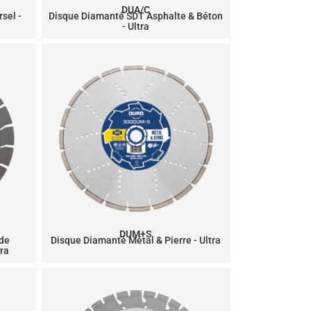
DUA/C
sel -
Disque Diamanté SDT Asphalte & Béton
- Ultra
DUM+S
 de
Disque Diamanté Métal & Pierre - Ultra
tra