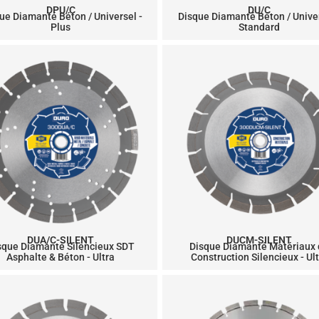
DPU/C
DU/C
ue Diamanté Béton / Universel -
Disque Diamanté Béton / Univer
Plus
Standard
DUA/C-SILENT
DUCM-SILENT
sque Diamanté Silencieux SDT
Disque Diamanté Matériaux
Asphalte & Béton - Ultra
Construction Silencieux - Ul