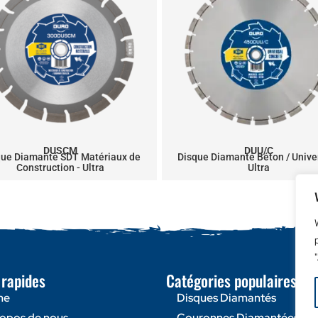
DUSCM
DUU/C
que Diamanté SDT Matériaux de
Disque Diamanté Béton / Univer
Construction - Ultra
Ultra
 rapides
Catégories populaires
me
Disques Diamantés
ropos de nous
Couronnes Diamantées