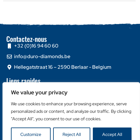
Contactez-nous
+32 (0)16 94 60 60
info@duro-diamonds.be
Hellegatstraat 16 – 2590 Berlaar - Belgium
Liens rapides
Home
We value your privacy
À propos de nous
We use cookies to enhance your browsing experience, serve
Contactez-nous
personalized ads or content, and analyze our traffic. By clicking
Catégories populaires
"Accept All", you consent to our use of cookies.
Disques Diamantés
Customize
Reject All
Accept All
Couronnes Diamantées