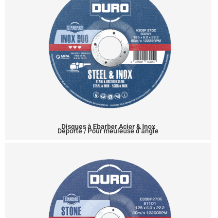
Disques à Ebarber Acier & Inox
Déporté / Pour meuleuse d’angle