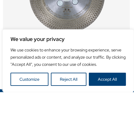
We value your privacy
DPT-CNG
Cut n Grind Carrelages - Plus
We use cookies to enhance your browsing experience, serve
personalized ads or content, and analyze our traffic. By clicking
Previous
1
2
Next
"Accept All", you consent to our use of cookies.
Customize
Reject All
Accept All
Contactez-nous
+32 (0)16 94 60 60
info@duro-diamonds.be
Hellegatstraat 16 – 2590 Berlaar - Belgium