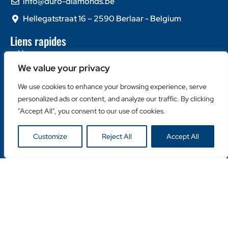
info@duro-diamonds.be
Hellegatstraat 16 – 2590 Berlaar - Belgium
Liens rapides
Home
We value your privacy
À propos de nous
Contactez-nous
We use cookies to enhance your browsing experience, serve
personalized ads or content, and analyze our traffic. By clicking
Catégories populaires
"Accept All", you consent to our use of cookies.
Disques Diamantés
Couronnes Diamantées
Customize
Reject All
Accept All
Machines
Liens utiles
Login Client
Retailer Login
Privacy Policy