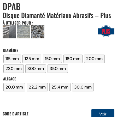
DPAB
Disque Diamanté Matériaux Abrasifs – Plus
À UTILISER POUR :
DIAMÈTRE
115 mm
125 mm
150 mm
180 mm
200 mm
230 mm
300 mm
350 mm
ALÉSAGE
20.0 mm
22.2 mm
25.4 mm
30.0 mm
CODE D’ARTICLE
Voir