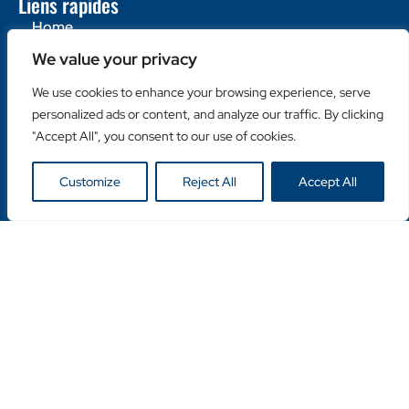
Liens rapides
Home
À propos de nous
We value your privacy
Contactez-nous
We use cookies to enhance your browsing experience, serve
Catégories populaires
personalized ads or content, and analyze our traffic. By clicking
"Accept All", you consent to our use of cookies.
Disques Diamantés
Couronnes Diamantées
Customize
Reject All
Accept All
Machines
Liens utiles
Login Client
Retailer Login
Privacy Policy
Copyright © Duro Europe NV 2024. Tous droits