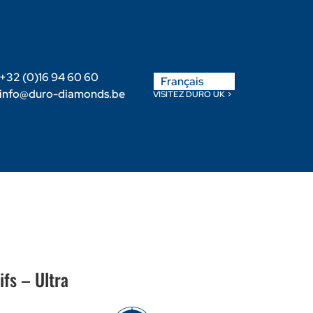
English
+32 (0)16 94 60 60
Français
Nederlands
info@duro-diamonds.be
VISITEZ DURO UK >
-nous
Devenir Revendeur
Login Client
ifs – Ultra