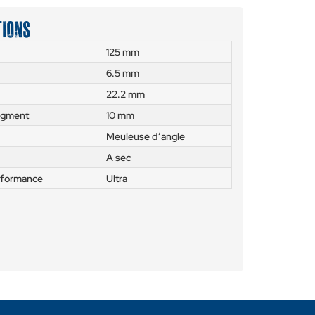
tions
125 mm
6.5 mm
22.2 mm
egment
10 mm
Meuleuse d’angle
A sec
rformance
Ultra