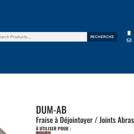
RECHERCHE
its
Nouvelles
Support
À propos de nous
Contactez
DUM-AB
Fraise à Déjointoyer / Joints Abras
À UTILISER POUR :