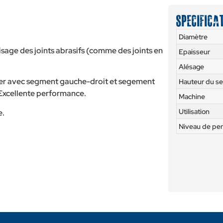
Specifica
Diamètre
isage des joints abrasifs (comme des joints en
Epaisseur
Alésage
ser avec segment gauche-droit et segement
Hauteur du s
 Excellente performance.
Machine
Utilisation
e.
Niveau de pe