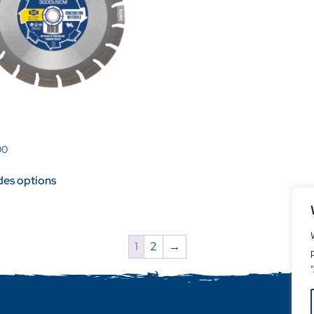
00
des options
1
2
→