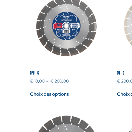
DPU/C
DU/C
€
10,00
–
€
200,00
€
200,
Choix des options
Choix 