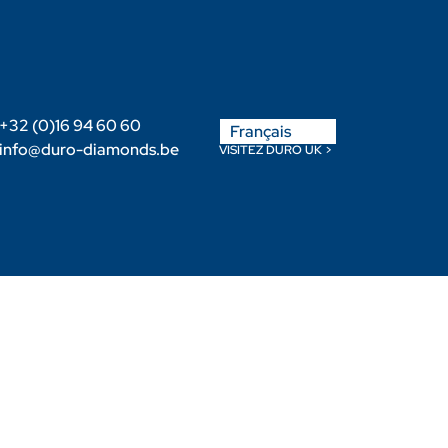
English
+32 (0)16 94 60 60
Français
Nederlands
info@duro-diamonds.be
VISITEZ DURO UK >
-nous
Devenir Revendeur
Login Client