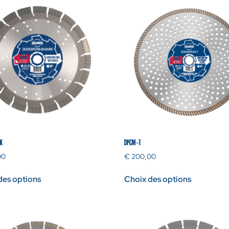
K
DPCM-T
00
€
200,00
des options
Choix des options